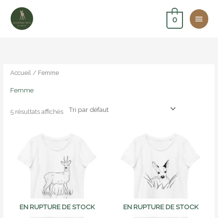
Aller
Men
au
0
contenu
princ
Accueil
/ Femme
Femme
5 résultats affichés
EN RUPTURE DE STOCK
EN RUPTURE DE STOCK