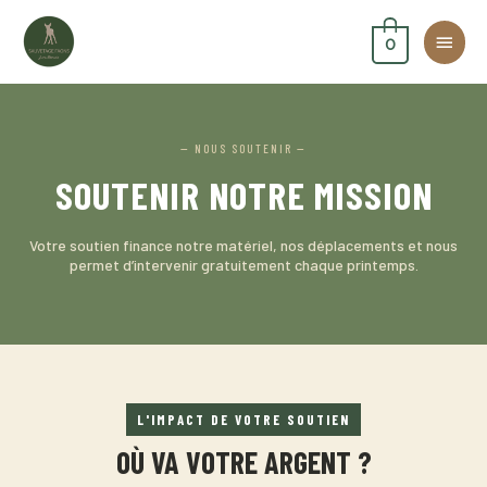
Aller
Men
au
0
contenu
princ
— NOUS SOUTENIR —
SOUTENIR NOTRE MISSION
Votre soutien finance notre matériel, nos déplacements et nous
permet d’intervenir gratuitement chaque printemps.
L'IMPACT DE VOTRE SOUTIEN
OÙ VA VOTRE ARGENT ?