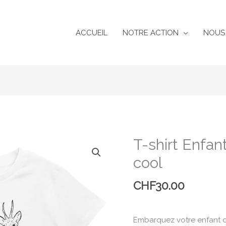
ACCUEIL
NOTRE ACTION
NOUS
T-shirt Enfa
quantité
de
cool
T-
shirt
CHF
30.00
Enfant
Chevreuil-
ment
Embarquez votre enfant d