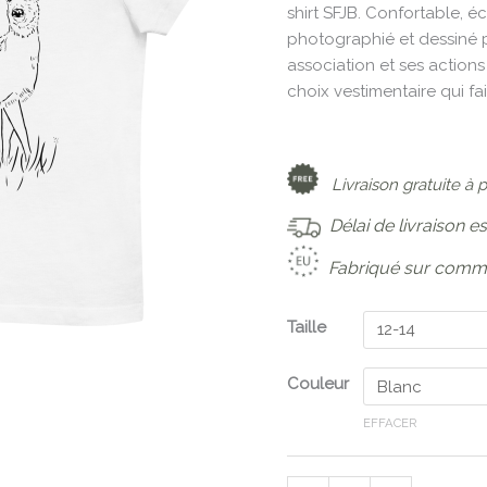
cool
shirt SFJB. Confortable, 
photographié et dessiné p
association et ses action
choix vestimentaire qui fait
Livraison gratuite à 
Délai de livraison e
Fabriqué sur comm
Taille
Couleur
EFFACER